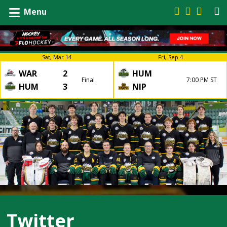
Menu
Sat, Mar 14
Fri, Sep 4
WAR
2
HUM
Final
7:00 PM ST
HUM
3
NIP
Twitter