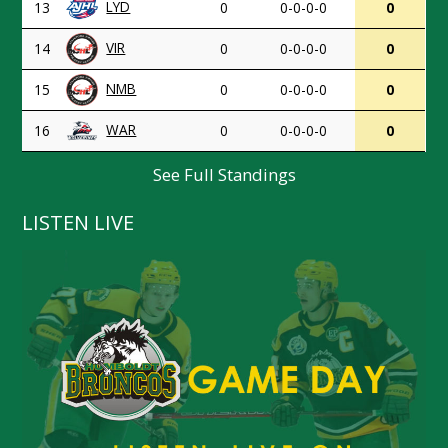
LYD
13
0
0-0-0-0
0
VIR
14
0
0-0-0-0
0
NMB
15
0
0-0-0-0
0
WAR
16
0
0-0-0-0
0
See Full Standings
LISTEN LIVE