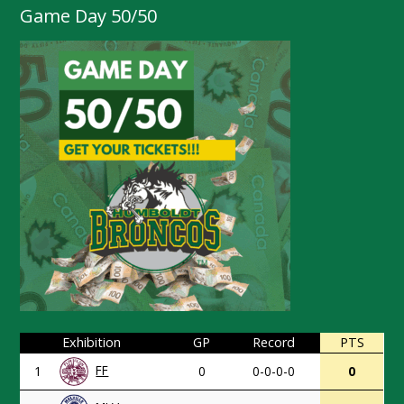
Game Day 50/50
Exhibition
GP
Record
PTS
FF
1
0
0-0-0-0
0